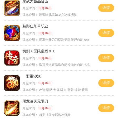
鏖战大极品合击
详情
开服时间：
10月/04日
版本介绍：
舞帝味儿原始龙之冰魂摘星
魅影狂杀单职业
详情
开服时间：
10月/04日
版本介绍：
爆率全开刀刀切割无限鞭尸自动捡物
切割Ｘ无限乱爆ＸＸ
详情
开服时间：
10月/04日
版本介绍：
送顶赞送狂暴送自动捡物送自动挂机
盟重沙漠
详情
开服时间：
10月/04日
版本介绍：
攻速,沉默,专属,吸血,野外,追梦,暗黑
屠龙迷失无限刀
详情
开服时间：
10月/04日
版本介绍：
超变神器专属倍攻沉默