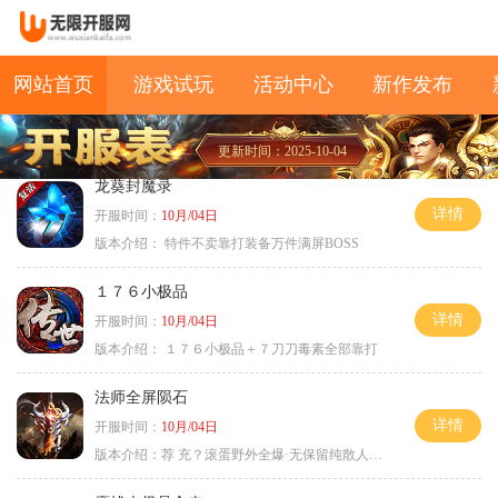
网站首页
游戏试玩
活动中心
新作发布
更新时间：2025-10-04
龙葵封魔录
详情
开服时间：
10月/04日
版本介绍：
特件不卖靠打装备万件满屏BOSS
１７６小极品
详情
开服时间：
10月/04日
版本介绍：
１７６小极品＋７刀刀毒素全部靠打
法师全屏陨石
详情
开服时间：
10月/04日
版本介绍：
荐 充？滚蛋野外全爆·无保留纯散人首秀