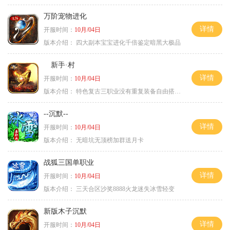
万阶宠物进化
详情
开服时间：
10月/04日
版本介绍：
四大副本宝宝进化千倍鉴定暗黑大极品
新手·村
详情
开服时间：
10月/04日
版本介绍：
特色复古三职业没有重复装备自由搭配私
--沉默--
详情
开服时间：
10月/04日
版本介绍：
无暗坑无顶榜加群送月卡
战狐三国单职业
详情
开服时间：
10月/04日
版本介绍：
三天合区沙奖8888火龙迷失冰雪轻变
新版木子沉默
详情
开服时间：
10月/04日