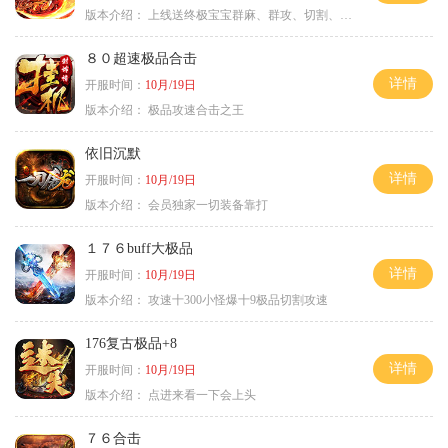
版本介绍：
上线送终极宝宝群麻、群攻、切割、吸血
８０超速极品合击
详情
开服时间：
10月/19日
版本介绍：
极品攻速合击之王
依旧沉默
详情
开服时间：
10月/19日
版本介绍：
会员独家一切装备靠打
１７６buff大极品
详情
开服时间：
10月/19日
版本介绍：
攻速十300小怪爆十9极品切割攻速
176复古极品+8
详情
开服时间：
10月/19日
版本介绍：
点进来看一下会上头
７６合击