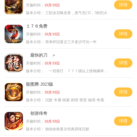
详情
开服时间：
10月/19日
版本介绍：
三职业召唤圣兽，真气无CD，5秒烈火
１７６免费
详情
开服时间：
10月/19日
版本介绍：
简单怀旧复古三天拿沙可玩一年
最快的刀 ＞
详情
开服时间：
10月/19日
版本介绍：
一切靠打 ７７７级以上怪物爆终极 ＞
龍图腾·2023版
详情
开服时间：
10月/19日
版本介绍：
沉默·专属·线索·剧情·密室·秘境·奇遇.
创游传奇
详情
开服时间：
10月/19日
版本介绍：
独创命格复古经典原味沉默