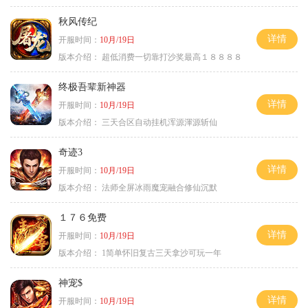
秋风传纪
详情
开服时间：
10月/19日
版本介绍：
超低消费一切靠打沙奖最高１８８８８
终极吾辈新神器
详情
开服时间：
10月/19日
版本介绍：
三天合区自动挂机浑源渾源斩仙
奇迹3
详情
开服时间：
10月/19日
版本介绍：
法师全屏冰雨魔宠融合修仙沉默
１７６免费
详情
开服时间：
10月/19日
版本介绍：
1简单怀旧复古三天拿沙可玩一年
神宠$
详情
开服时间：
10月/19日