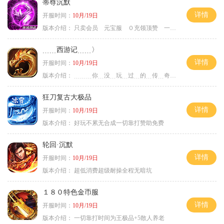
蒂尊沉默
详情
开服时间：
10月/19日
版本介绍：
只卖会员 元宝服 ０充领顶赞 一切靠打
﹍﹍西游记﹍﹍〉
详情
开服时间：
10月/19日
版本介绍：
﹍﹍﹍你﹍没﹍玩﹍过﹍的﹍传﹍奇﹍﹍﹍〉
狂刀复古大极品
详情
开服时间：
10月/19日
版本介绍：
好玩不累无合成一切靠打赞助免费
轮回·沉默
详情
开服时间：
10月/19日
版本介绍：
超低消费超级耐操全程无暗坑
１８０特色金币服
详情
开服时间：
10月/19日
版本介绍：
一切靠打时间为王极品+5散人养老