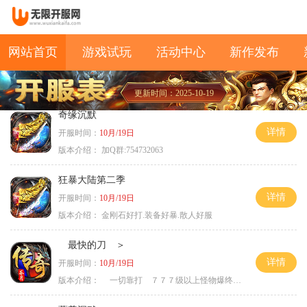
网站首页
游戏试玩
活动中心
新作发布
更新时间：2025-10-19
奇缘沉默
详情
开服时间：
10月/19日
版本介绍：
加Q群:754732063
狂暴大陆第二季
详情
开服时间：
10月/19日
版本介绍：
金刚石好打.装备好暴.散人好服
最快的刀 ＞
详情
开服时间：
10月/19日
版本介绍：
一切靠打 ７７７级以上怪物爆终极 ＞