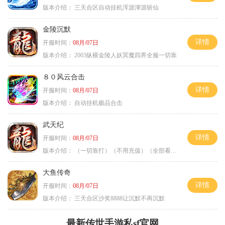
版本介绍：
三天合区自动挂机浑源渾源斩仙
金陵沉默
详情
开服时间：
08月/07日
版本介绍：
2003纵横金陵人妖冥魔四界全服一切靠
８０风云合击
详情
开服时间：
08月/07日
版本介绍：
自动挂机极品合击
武天纪
详情
开服时间：
08月/07日
版本介绍：
（一切靠打）（不用充值）（全部看脸）
大鱼传奇
详情
开服时间：
08月/07日
版本介绍：
三天合区沙奖8888让沉默不再沉默
最新传世手游私sf官网