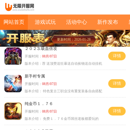
网站首页
游戏试玩
活动中心
新作发布
更新时间：2026-01-28
２０２⒊吸血倍攻
详情
开服时间：
08月/07日
版本介绍：
荐 送顶赞送狂暴送自动捡物送自动挂机
新手村专属
详情
开服时间：
08月/07日
版本介绍：
特色复古三职业没有重复装备自由搭配
纯金币１．７６
详情
开服时间：
08月/07日
版本介绍：
免费１．７６金币屌丝老板都爱玩的