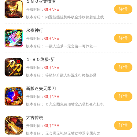
１８０火龙微变
详情
开服时间：
08月/07日
版本介绍：
内置智能挂机终极全爆物价超值上线送神器
永夜神行
详情
开服时间：
08月/07日
版本介绍：
┉散人追梦┉无套路┉可养老┉
１·８０终极·新
详情
开服时间：
08月/07日
版本介绍：
等级好升散人好混来打终极必爆
新版迷失无限刀
详情
开服时间：
08月/07日
版本介绍：
０充全图免费顶赞变态吸怪变态挂机
太古传说
详情
开服时间：
08月/07日
版本介绍：
无会员无礼包无赞助神器专属火龙