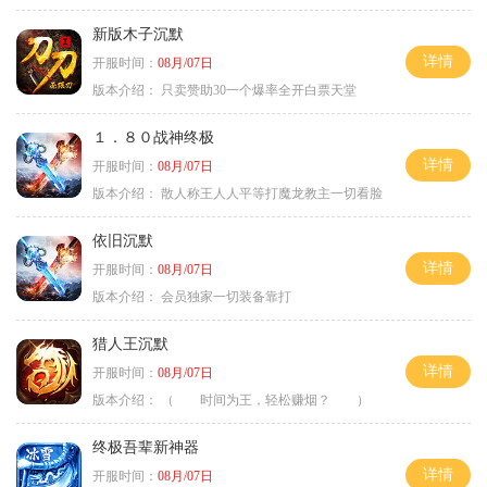
新版木子沉默
详情
开服时间：
08月/07日
版本介绍：
只卖赞助30一个爆率全开白票天堂
１．８０战神终极
详情
开服时间：
08月/07日
版本介绍：
散人称王人人平等打魔龙教主一切看脸
依旧沉默
详情
开服时间：
08月/07日
版本介绍：
会员独家一切装备靠打
猎人王沉默
详情
开服时间：
08月/07日
版本介绍：
（ 时间为王，轻松赚烟？ ）
终极吾辈新神器
详情
开服时间：
08月/07日