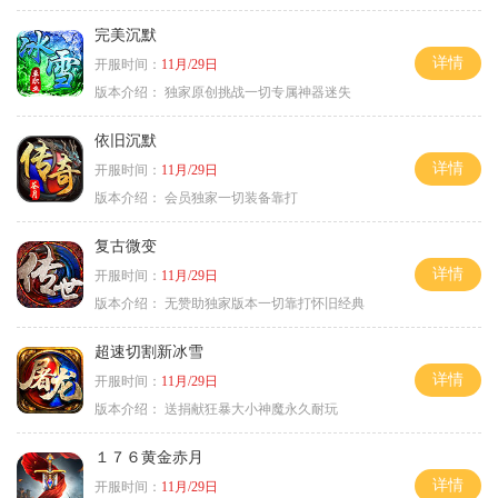
完美沉默
详情
开服时间：
11月/29日
版本介绍：
独家原创挑战一切专属神器迷失
依旧沉默
详情
开服时间：
11月/29日
版本介绍：
会员独家一切装备靠打
复古微变
详情
开服时间：
11月/29日
版本介绍：
无赞助独家版本一切靠打怀旧经典
超速切割新冰雪
详情
开服时间：
11月/29日
版本介绍：
送捐献狂暴大小神魔永久耐玩
１７６黄金赤月
详情
开服时间：
11月/29日