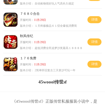
版本介绍：
自动捡物很好玩人气高长久稳定
７６８０合击
详情
开服时间：
11月/29日
版本介绍：
１天终极极品６１切全爆低消费简
秋风传纪
详情
开服时间：
11月/29日
版本介绍：
超低消费全民追梦沙奖最高１８８８８
１７６免费
详情
开服时间：
11月/29日
版本介绍：
2简单怀旧复古三天拿沙可玩一年
45woool传世sf
《45woool传世sf》正版传世私服服装小说中，是