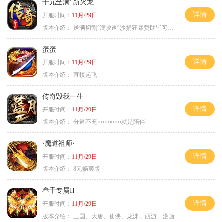
十元全满°新火龙
详情
开服时间：
11月/29日
版本介绍：
送满切割°满攻速°沙捐狂暴赞助皆可嫖°
蛋蛋
详情
开服时间：
11月/29日
版本介绍：
直接起飞
传奇毁我一生
详情
开服时间：
11月/29日
版本介绍：
分逼不充○○○○○○○就是陪伴
·魔道祖师·
详情
开服时间：
11月/29日
版本介绍：
8元畅爽版
叁千专属II
详情
开服时间：
11月/29日
版本介绍：
三国、大唐、仙侠、龙渊、西游、漫画