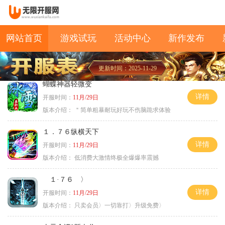
网站首页
游戏试玩
活动中心
新作发布
更新时间：2025-11-29
蝴蝶神器轻微变
详情
开服时间：
11月/29日
版本介绍：
＂简单粗暴耐玩好玩不伤脑跪求体验
１．７６纵横天下
详情
开服时间：
11月/29日
版本介绍：
低消费大激情终极全爆爆率震撼
１·７６ 〉
详情
开服时间：
11月/29日
版本介绍：
只卖会员〉一切靠打〉升级免费〉