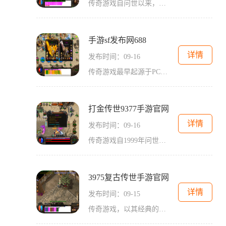
传奇游戏自问世以来，就以其经典的打怪升级、PK对战机制赢得了广泛的欢迎。在这些游戏中，玩家不仅可以通过战斗获取经验和装备，还能够与其他玩家展开激烈的对战。这种竞争性和合作性让游戏的每一刻都充满了紧张感和期待。传世手游将这一传统玩法进行了进一
手游sf发布网688
详情
发布时间：09-16
传奇游戏最早起源于PC端，凭借其简单易上手的操作和丰富多彩的游戏内容，迅速赢得了大量玩家的喜爱。手游版本的传奇游戏将这一经典延续到了手机上，带来了更为便捷的游戏体验。在手游SF发布网688中，玩家将进入一个充满挑战与冒险的奇幻世界。游戏的背
打金传世9377手游官网
详情
发布时间：09-16
传奇游戏自1999年问世以来，便凭借其独特的游戏设定和自由度，吸引了大量玩家。打金传世9377手游在继承经典传奇游戏的基础上，进行了创新和优化，力求为玩家提供更好的游戏体验。作为一款角色扮演类游戏，玩家可以在游戏中选择不同的职业，参与到热血
3975复古传世手游官网
详情
发布时间：09-15
传奇游戏，以其经典的玩法和丰富的故事情节，成为了许多玩家心中的永恒之作。3975复古传世游戏继承了传奇的核心玩法，玩家可以在广阔的游戏世界中自由探索，与其他玩家互动，完成各种任务。玩家可以选择不同的职业，如战士、法师和道士。每个职业都有其独