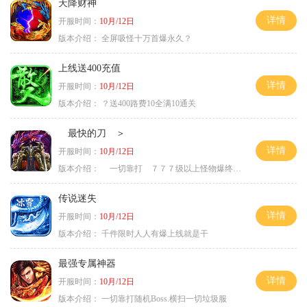
天降财神
详情
开服时间：
10月/12日
版本介绍：
全屏吸怪十万首爆永久？
上线送400充值
详情
开服时间：
10月/12日
版本介绍：
？送400路费10全满10通关
最快的刀 ＞
详情
开服时间：
10月/12日
版本介绍：
一切靠打 ７７７级以上怪物爆终极 ＞
传说迷失
详情
开服时间：
10月/12日
版本介绍：
千件限时人人有爆上线就是干
最强专属神器
详情
开服时间：
10月/12日
版本介绍：
一切靠打随机Boss.横扫一切垃圾服