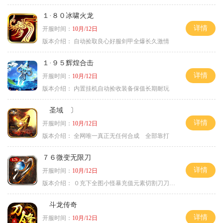
１·８０冰啸火龙
详情
开服时间：
10月/12日
版本介绍：
自动捡取良心好服剑甲全爆长久激情
１·９５辉煌合击
详情
开服时间：
10月/12日
版本介绍：
内置挂机自动捡收装备保值长期耐玩
圣域 〕
详情
开服时间：
10月/12日
版本介绍：
全网唯一真正无任何合成 全部靠打
７６微变无限刀
详情
开服时间：
10月/12日
版本介绍：
０充下全图小怪暴充值元素切割刀刀极品
斗龙传奇
详情
开服时间：
10月/12日