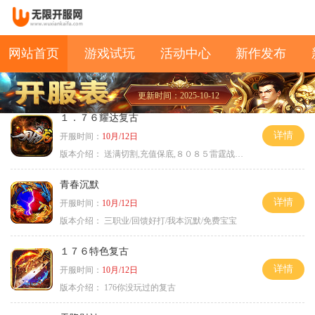
网站首页
游戏试玩
活动中心
新作发布
更新时间：2025-10-12
１．７６耀达复古
详情
开服时间：
10月/12日
版本介绍：
送满切割,充值保底,８０８５雷霆战神微变
青春沉默
详情
开服时间：
10月/12日
版本介绍：
三职业/回馈好打/我本沉默/免费宝宝
１７６特色复古
详情
开服时间：
10月/12日
版本介绍：
176你没玩过的复古