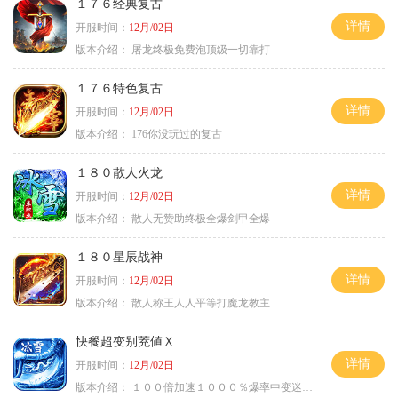
１７６经典复古
详情
开服时间：
12月/02日
版本介绍：
屠龙终极免费泡顶级一切靠打
１７６特色复古
详情
开服时间：
12月/02日
版本介绍：
176你没玩过的复古
１８０散人火龙
详情
开服时间：
12月/02日
版本介绍：
散人无赞助终极全爆剑甲全爆
１８０星辰战神
详情
开服时间：
12月/02日
版本介绍：
散人称王人人平等打魔龙教主
快餐超变别茺値Ｘ
详情
开服时间：
12月/02日
版本介绍：
１００倍加速１０００％爆率中变迷失单职