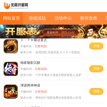
网站首页
游戏试玩
活动中心
新作发布
更新时间：2025-12-02
１．７６耀达复古
详情
开服时间：
12月/02日
版本介绍：
送满切割,充值保底,８０８５雷霆战神微变
独家魅影沉默
详情
开服时间：
12月/02日
版本介绍：
千件专属永久保值无限探索散人追梦
渾源將神神器
详情
开服时间：
12月/02日
版本介绍：
赞助好打地图免费没有套路散人好混