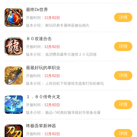
最终De世界
详情
开服时间：
12月/02日
版本介绍：
耐玩经典专属神器修仙佣兵
８０攻速合击
详情
开服时间：
12月/02日
版本介绍：
低消费高爆率大激情２０元回馈
最最好玩的单职业
详情
开服时间：
12月/02日
版本介绍：
上班挂机下班激情充值靠打轻松耐玩
１．８０传奇火龙
详情
开服时间：
12月/02日
版本介绍：
极品+5经典好服等级好升装备全爆
终极吾辈新神器
详情
开服时间：
12月/02日